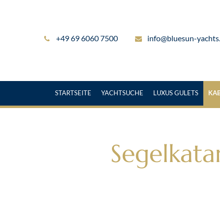
+49 69 6060 7500
info@bluesun-yachts
STARTSEITE
YACHTSUCHE
LUXUS GULETS
KA
Segelkat