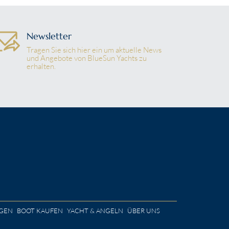
Newsletter
Tragen Sie sich hier ein um aktuelle News
und Angebote von BlueSun Yachts zu
erhalten.
GEN
BOOT KAUFEN
YACHT & ANGELN
ÜBER UNS