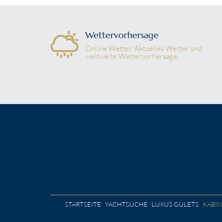
Wettervorhersage
Online Wetter. Aktuelles Wetter und
weltweite Wettervorhersage.
STARTSEITE
YACHTSUCHE
LUXUS GULETS
KABI