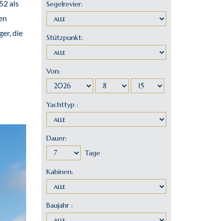
52 als
en
er, die