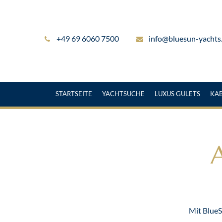
+49 69 6060 7500
info@bluesun-yachts
STARTSEITE
YACHTSUCHE
LUXUS GULETS
KA
A
Mit BlueS