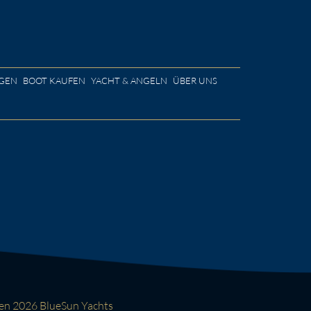
GEN
BOOT KAUFEN
YACHT & ANGELN
ÜBER UNS
ten 2026 BlueSun Yachts