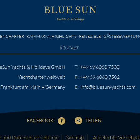
NENCHARTER
KATAMARAN HIGHLIGHTS
REISEZIELE
GÄSTEBEWERTUN
KONTAKT
eSun Yachts & Holidays GmbH
T:
+49 69 6060 7500
Yachtcharter weltweit
F:
+49 69 6060 7502
 Frankfurt am Main • Germany
E:
info@bluesun-yachts.com
FACEBOOK
TEILEN
und Datenschutzrichtlinie
Sitemap
Alle Rechte Vorbehal